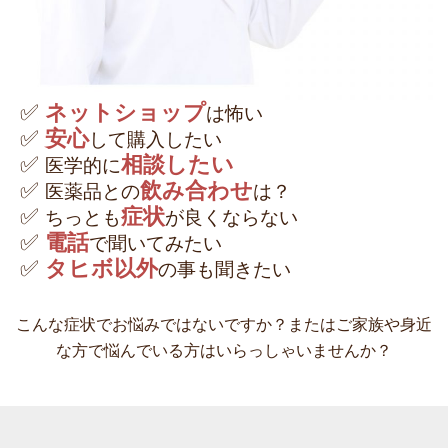
✅
ネットショップ
は怖い
✅
安心
して購入したい
✅
相談したい
医学的に
✅
飲み合わせ
医薬品との
は？
✅
症状
ちっとも
が良くならない
✅
電話
で聞いてみたい
✅
タヒボ以外
の事も聞きたい
こんな症状でお悩みではないですか？またはご家族や身近
な方で悩んでいる方はいらっしゃいませんか？