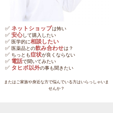
✅
ネットショップ
は怖い
✅
安心
して購入したい
✅
相談したい
医学的に
✅
飲み合わせ
医薬品との
は？
✅
症状
ちっとも
が良くならない
✅
電話
で聞いてみたい
✅
タヒボ以外
の事も聞きたい
またはご家族や身近な方で悩んでいる方はいらっしゃいま
せんか？