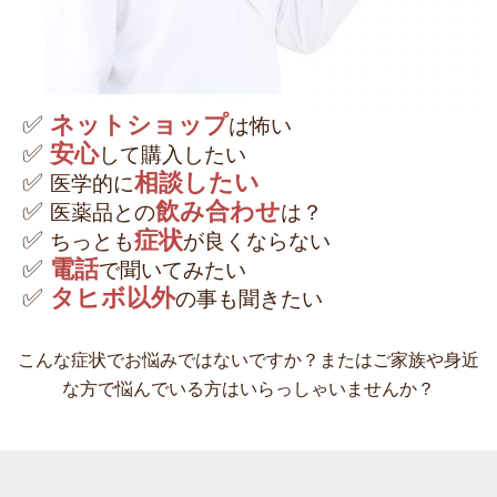
✅
ネットショップ
は怖い
✅
安心
して購入したい
✅
相談したい
医学的に
✅
飲み合わせ
医薬品との
は？
✅
症状
ちっとも
が良くならない
✅
電話
で聞いてみたい
✅
タヒボ以外
の事も聞きたい
こんな症状でお悩みではないですか？またはご家族や身近
な方で悩んでいる方はいらっしゃいませんか？