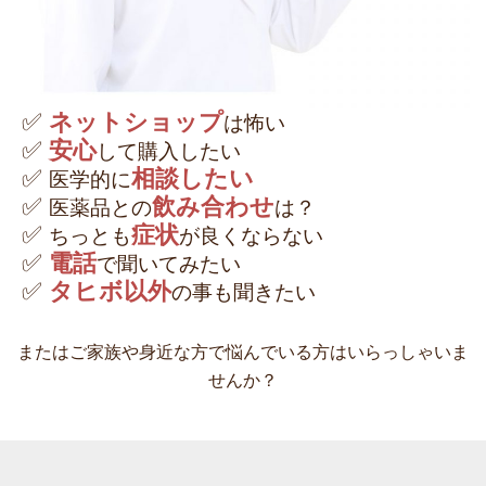
✅
ネットショップ
は怖い
✅
安心
して購入したい
✅
相談したい
医学的に
✅
飲み合わせ
医薬品との
は？
✅
症状
ちっとも
が良くならない
✅
電話
で聞いてみたい
✅
タヒボ以外
の事も聞きたい
またはご家族や身近な方で悩んでいる方はいらっしゃいま
せんか？