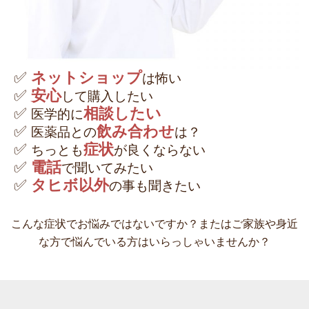
✅
ネットショップ
は怖い
✅
安心
して購入したい
✅
相談したい
医学的に
✅
飲み合わせ
医薬品との
は？
✅
症状
ちっとも
が良くならない
✅
電話
で聞いてみたい
✅
タヒボ以外
の事も聞きたい
こんな症状でお悩みではないですか？またはご家族や身近
な方で悩んでいる方はいらっしゃいませんか？