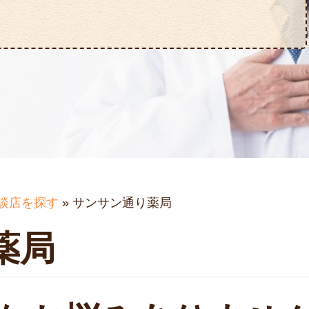
談店を探す
»
サンサン通り薬局
薬局