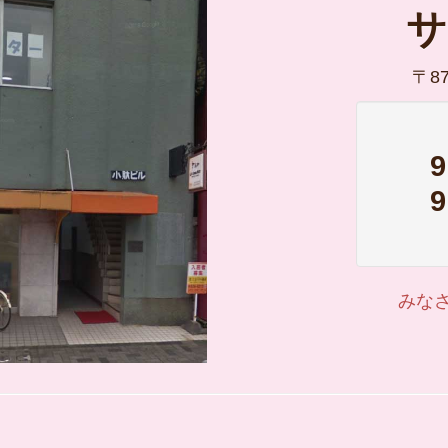
サ
〒8
みな