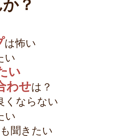
んか？
プ
は怖い
たい
たい
合わせ
は？
良くならない
たい
事も聞きたい