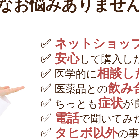
なお悩みありませ
✅
ネットショッ
✅
安心
して購入し
✅
相談し
医学的に
✅
飲み
医薬品との
✅
症状
ちっとも
が
✅
電話
で聞いてみ
✅
タヒボ以外
の