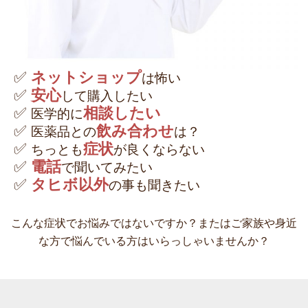
✅
ネットショップ
は怖い
✅
安心
して購入したい
✅
相談したい
医学的に
✅
飲み合わせ
医薬品との
は？
✅
症状
ちっとも
が良くならない
✅
電話
で聞いてみたい
✅
タヒボ以外
の事も聞きたい
こんな症状でお悩みではないですか？またはご家族や身近
な方で悩んでいる方はいらっしゃいませんか？