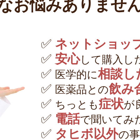
なお悩みありませ
✅
ネットショッ
✅
安心
して購入し
✅
相談し
医学的に
✅
飲み
医薬品との
✅
症状
ちっとも
が
✅
電話
で聞いてみ
✅
タヒボ以外
の