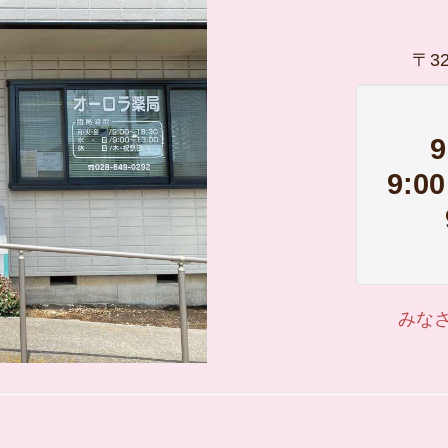
〒3
9:
みな