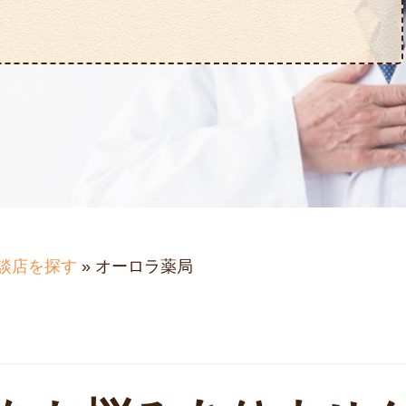
談店を探す
»
オーロラ薬局