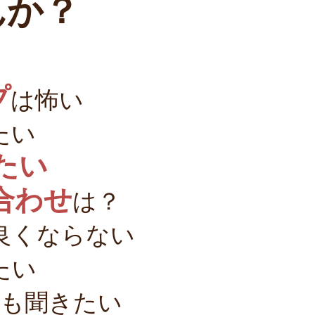
んか？
プ
は怖い
たい
たい
合わせ
は？
良くならない
たい
事も聞きたい