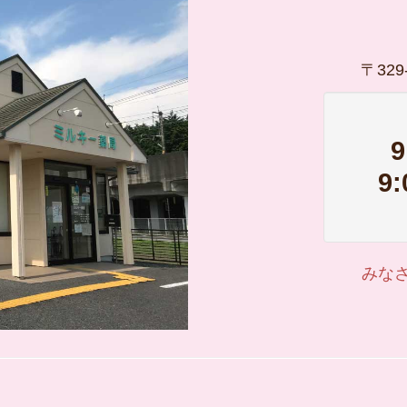
〒32
9
みな