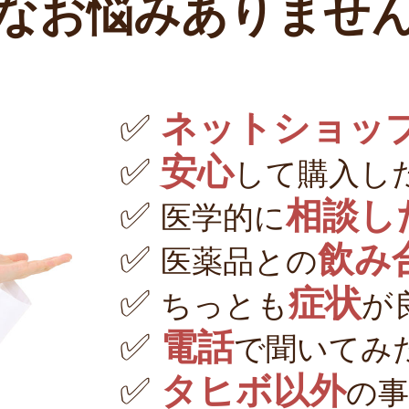
なお悩みありませ
✅
ネットショッ
✅
安心
して購入し
✅
相談し
医学的に
✅
飲み
医薬品との
✅
症状
ちっとも
が
✅
電話
で聞いてみ
✅
タヒボ以外
の