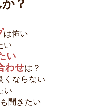
んか？
プ
は怖い
たい
たい
合わせ
は？
良くならない
たい
事も聞きたい