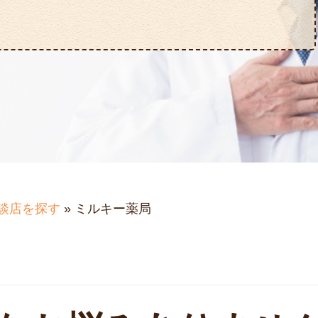
談店を探す
»
ミルキー薬局